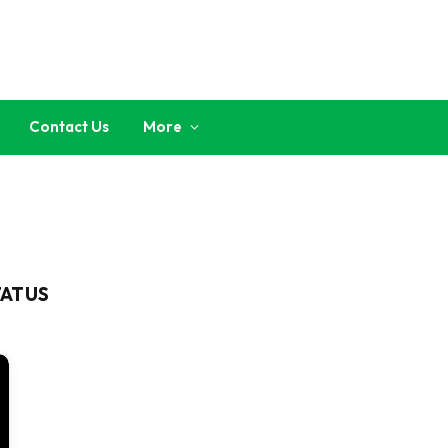
Contact Us
More
TATUS