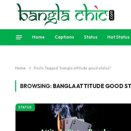
Home
Captions
Status
Hot Status
Home
»
Posts Tagged "bangla attitude good status"
BROWSING:
BANGLA ATTITUDE GOOD S
STATUS