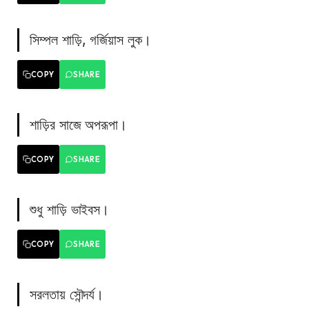
সিম্পল শাড়ি, গর্জিয়াস লুক।
COPY
SHARE
শাড়ির সাজে অপরূপা।
COPY
SHARE
শুধু শাড়ি ভাইবস।
COPY
SHARE
সরলতায় সৌন্দর্য।