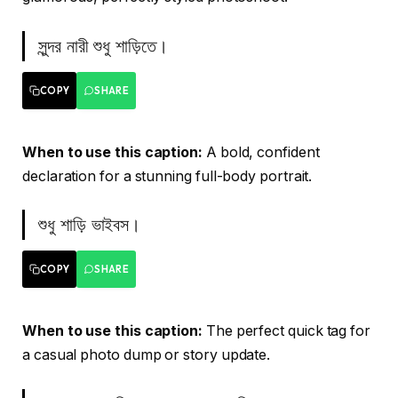
সুন্দর নারী শুধু শাড়িতে।
COPY
SHARE
When to use this caption:
A bold, confident
declaration for a stunning full-body portrait.
শুধু শাড়ি ভাইবস।
COPY
SHARE
When to use this caption:
The perfect quick tag for
a casual photo dump or story update.