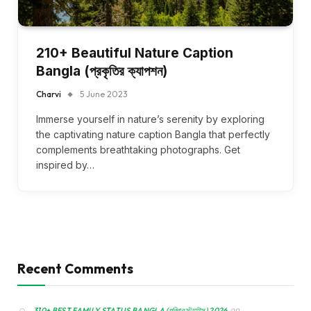
210+ Beautiful Nature Caption
Bangla (প্রকৃতির ক্যাপশন)
Charvi
5 June 2023
Immerse yourself in nature’s serenity by exploring
the captivating nature caption Bangla that perfectly
complements breathtaking photographs. Get
inspired by…
Recent Comments
on
310+ BEST FAMILY STATUS BANGLA (পরিবার স্ট্যাটাস) 2026