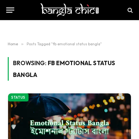
Home
»
Posts Tagged "fb emotional status bangla"
BROWSING:
FB EMOTIONAL STATUS
BANGLA
STATUS