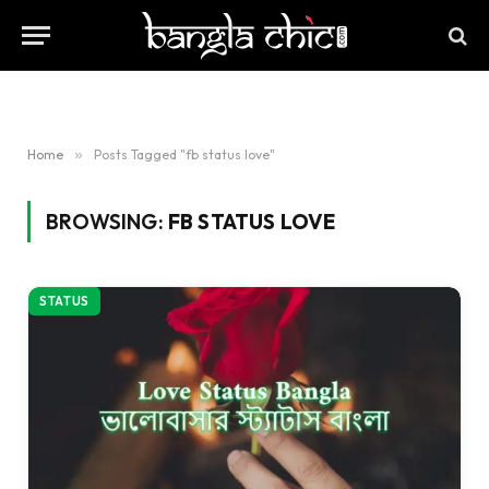
Home
»
Posts Tagged "fb status love"
BROWSING:
FB STATUS LOVE
STATUS