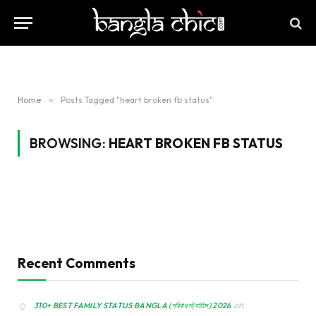
Home
»
Posts Tagged "heart broken fb status"
BROWSING:
HEART BROKEN FB STATUS
Recent Comments
on
310+ BEST FAMILY STATUS BANGLA (পরিবার স্ট্যাটাস) 2026