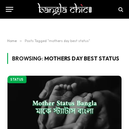
Home
»
Posts Tagged "mothers day best status"
BROWSING:
MOTHERS DAY BEST STATUS
STATUS