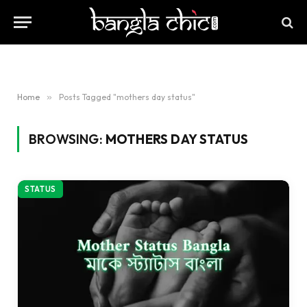
Home
»
Posts Tagged "mothers day status"
BROWSING:
MOTHERS DAY STATUS
STATUS