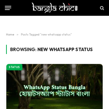
Home
»
Posts Tagged "new whatsapp status"
BROWSING:
NEW WHATSAPP STATUS
STATUS