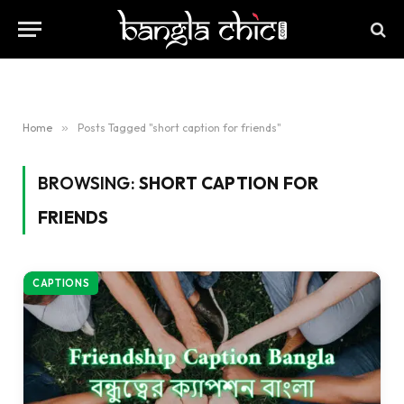
Home
»
Posts Tagged "short caption for friends"
BROWSING:
SHORT CAPTION FOR
FRIENDS
CAPTIONS